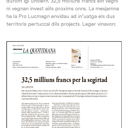
duront igl unviern. 32,5 milliuns francs ein vegni
ni vegnan invest aiils proxims onns. La mesjamna
ha la Pro Lucmagn envidau ad in’uatga els dus
territoris pertuccai dils projects. Leger vinavon: