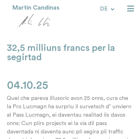
Martin Candinas
DE
RM
32,5 milliuns francs per la
segirtad
04.10.25
Quei che pareva illusoric avon 25 onns, cura che
la Pro Lucmagn ha surpriu il survetsch d’ unviern
al Pass Lucmagn, ei daventau realitad ils davos
onns: Cun plirs projects ei la via dil pass
daventada ni daventa aunc pli segira pil traffic