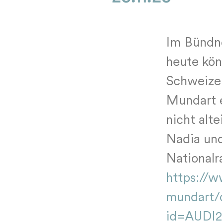
Im Bündne
heute kön
Schweize
Mundart e
nicht alt
Nadia un
Nationalr
https://w
mundart/d
id=AUDI2