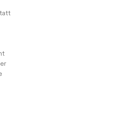
tatt
ht
er
e