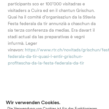
participants sco er 100’000 visitadras e
visitaders a Cuira ed en il chantun Grischun.
Quai ha il comité d’organisaziun da la 59avla
Festa federala da tir annunzià a chaschun da
sia terza conferenza da medias. Era davart il
stadi actual da las preparativas è vegnì
infurmà. Leger
vinavon:
https://www.rtr.ch/novitads/grischun/fes
federala-da-tir-quasi-l-entir-grischun-
profitescha-da-la-festa-federala-da-tir
Wir verwenden Cookies.
zum Newsarchiv