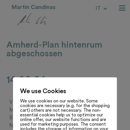
Martin Candinas
IT
RM
Amherd-Plan hintenrum
abgeschossen
14.08.24
We use Cookies
We use cookies on our website. Some
Viola Amherd will die Armee mit einem 10-
cookies are necessary (e.g. for the shopping
Milliarden-Sonderfonds aufrüsten. Die
cart) others are not necessary. The non-
essential cookies help us to optimize our
Sicherheitspolitische Kommission des
online offer, our website functions and are
used for marketing purposes. The consent
Nationalrats unterstützt den Plan, versenkt
includes the storage of information on your