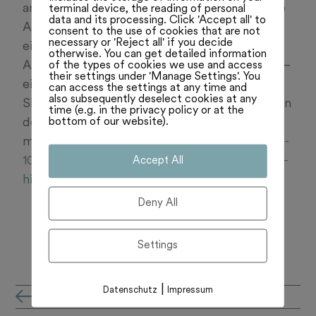
am Schluss aber den Zahlungsrahmen für die
terminal device, the reading of personal
data and its processing. Click 'Accept all' to
Armee. Von einem Chaos ist die Rede, von
consent to the use of cookies that are not
necessary or 'Reject all' if you decide
einem Ghetto oder Tohuwabohu. Die
otherwise. You can get detailed information
of the types of cookies we use and access
Armeefinanzen sorgen für ein Durcheinander–
their settings under 'Manage Settings'. You
einmal mehr! Zuletzt am Dienstag in der
can access the settings at any time and
also subsequently deselect cookies at any
Sitzung der Sicherheitspolitischen Kommission
time (e.g. in the privacy policy or at the
bottom of our website).
des Nationalrats. Lesen Sie
mehr:
https://www.blick.ch/politik/chaos-um-
10-milliarden-fonds-fuer-armee-amherd-plan-
Accept All
hintenrum-abgeschossen-id20036156.html
Deny All
Settings
|
Datenschutz
Impressum
all'archivio notizie