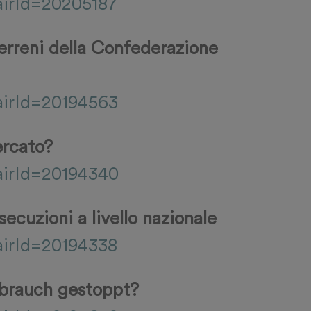
airId=20205187
terreni della Confederazione
airId=20194563
ercato?
airId=20194340
ecuzioni a livello nazionale
airId=20194338
sbrauch gestoppt?