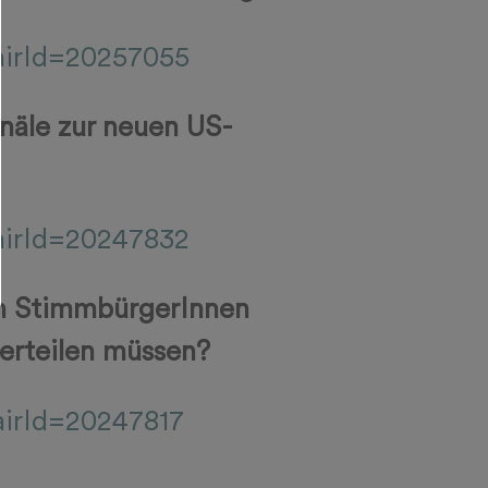
fairId=20257055
näle zur neuen US-
fairId=20247832
en StimmbürgerInnen
 erteilen müssen?
airId=20247817