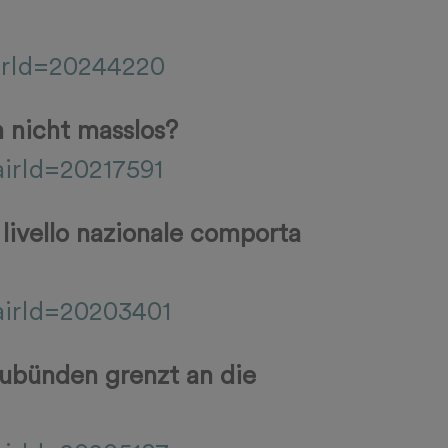
airId=20244220
 nicht masslos?
airId=20217591
 livello nazionale comporta
airId=20203401
aubünden grenzt an die