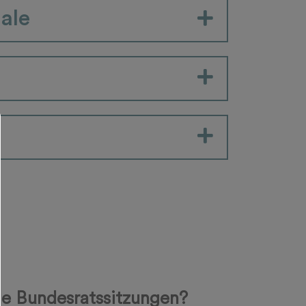
nale
die Bundesratssitzungen?