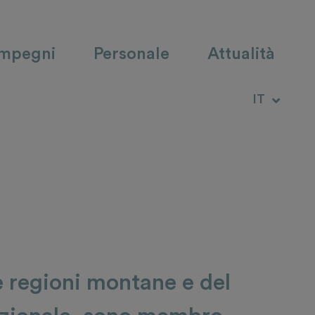
impegni
Personale
Attualità
DE
IT
RM
e regioni montane e del