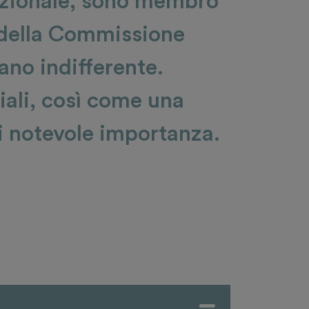
azionale, sono membro
e della Commissione
iano indifferente.
ciali, così come una
i notevole importanza.