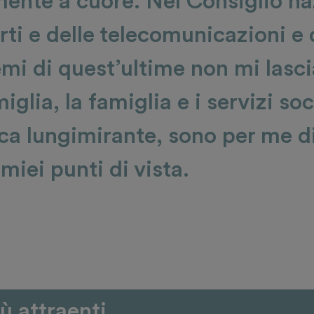
mente a cuore. Nel Consiglio n
rti e delle telecomunicazioni 
temi di quest’ultime non mi lasc
iglia, la famiglia e i servizi so
ica lungimirante, sono per me d
miei punti di vista.
ù attraenti