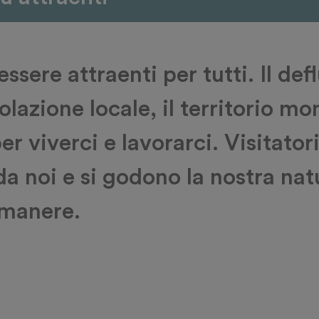
sere attraenti per tutti. Il def
polazione locale, il territorio 
r viverci e lavorarci. Visitator
a noi e si godono la nostra nat
rimanere.