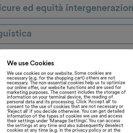
sicure ed equità intergenerazio
guistica
We use Cookies
We use cookies on our website. Some cookies are
necessary (e.g. for the shopping cart) others are not
sponibili sulla pagina del Parlamento.
necessary. The non-essential cookies help us to optimize
our online offer, our website functions and are used for
marketing purposes. The consent includes the storage of
information on your terminal device, the reading of
personal data and its processing. Click 'Accept all' to
consent to the use of cookies that are not necessary or
'Reject all' if you decide otherwise. You can get detailed
information of the types of cookies we use and access
their settings under 'Manage Settings'. You can access
the settings at any time and also subsequently deselect
cht in vertrauliche Informationen für 
cookies at any time (e.g. in the privacy policy or at the