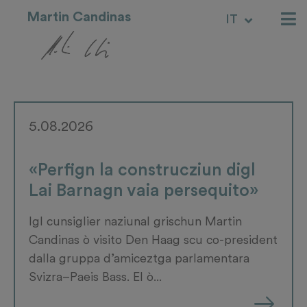
Martin Candinas
IT
RM
5.08.2026
«Perfign la construcziun digl
Lai Barnagn vaia persequito»
Igl cunsiglier naziunal grischun Martin
Candinas ò visito Den Haag scu co-president
dalla gruppa d’amiceztga parlamentara
Svizra–Paeis Bass. El ò...