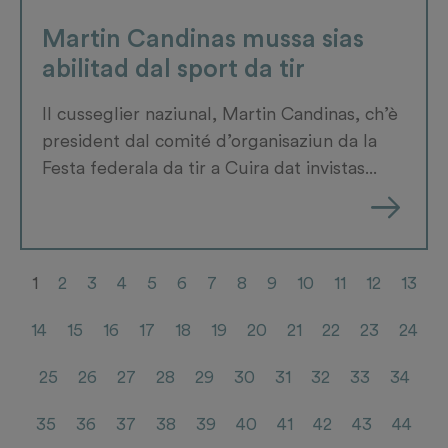
Martin Candinas mussa sias
abilitad dal sport da tir
Il cusseglier naziunal, Martin Candinas, ch’è
president dal comité d’organisaziun da la
Festa federala da tir a Cuira dat invistas...
1
2
3
4
5
6
7
8
9
10
11
12
13
14
15
16
17
18
19
20
21
22
23
24
25
26
27
28
29
30
31
32
33
34
35
36
37
38
39
40
41
42
43
44