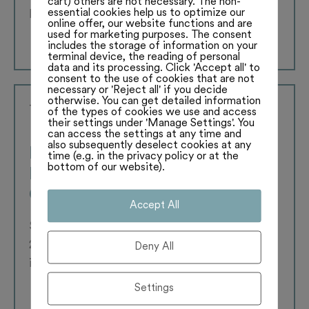
cart) others are not necessary. The non-
essential cookies help us to optimize our
Millionen Franken...
online offer, our website functions and are
used for marketing purposes. The consent
includes the storage of information on your
terminal device, the reading of personal
data and its processing. Click 'Accept all' to
consent to the use of cookies that are not
necessary or 'Reject all' if you decide
otherwise. You can get detailed information
7.07.2026
of the types of cookies we use and access
their settings under 'Manage Settings'. You
can access the settings at any time and
also subsequently deselect cookies at any
Festa da tir federala:
time (e.g. in the privacy policy or at the
bottom of our website).
Bilantscha cun Martin
Candinas
Accept All
Suenter in mais va la Festa federala da tir
2026 a fin. Sin totalmain 20 plazzas da tir en
Deny All
il...
Settings