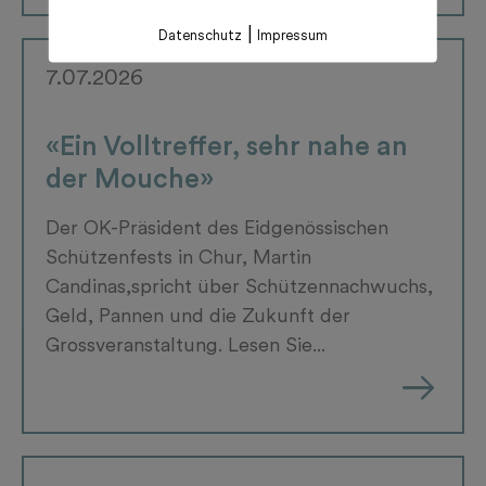
|
Datenschutz
Impressum
7.07.2026
«Ein Volltreffer, sehr nahe an
der Mouche»
Der OK-Präsident des Eidgenössischen
Schützenfests in Chur, Martin
Candinas,spricht über Schützennachwuchs,
Geld, Pannen und die Zukunft der
Grossveranstaltung. Lesen Sie...