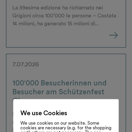
La 59esima edizione ha richiamato nei
Grigioni circa 100’000 le persone – Costata
14 milioni, ha generato 15 milioni di...
7.07.2026
100'000 Besucherinnen und
Besucher am Schützenfest
Chur
We use Cookies
Rund 35’000 Schützinnen und Schützen
nahmen am Eidgenössischen Schützenfest
We use cookies on our website. Some
cookies are necessary (e.g. for the shopping
in Chur teil. Der Anlass war mit rund 14