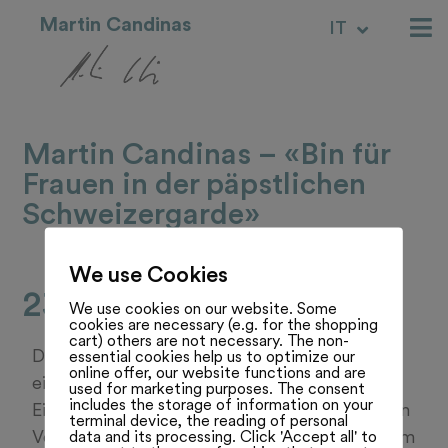
Martin Candinas
IT
RM
Martin Candinas – «Bin für
Frauen in der päpstlichen
Schweizergarde»
We use Cookies
23.06.25
We use cookies on our website. Some
cookies are necessary (e.g. for the shopping
cart) others are not necessary. The non-
Der Bündner Nationalrat Martin Candinas ist
essential cookies help us to optimize our
online offer, our website functions and are
ein vielbeschäftigter Mann: Er präsidiert das
used for marketing purposes. The consent
includes the storage of information on your
Eidgenössische Schützenfest in Chur, neu den
terminal device, the reading of personal
data and its processing. Click 'Accept all' to
Verein der Päpstlichen Schweizergarde in Rom