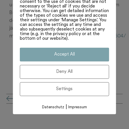
consent to the use of cookies that are not
und schaut, dass die Mineralwasserbranche im
necessary or 'Reject all' if you decide
otherwise. You can get detailed information
Bundeshaus eine Stimme hat. Zum Schluss
of the types of cookies we use and access
their settings under 'Manage Settings'. You
der Juni-Session ein Gespräch mit dem 44-
can access the settings at any time and
jährigen Spitzenpolitiker der Mitte. Hören Sie
also subsequently deselect cookies at any
time (e.g. in the privacy policy or at the
mehr:
https://www.plattformj.ch/artikel/233604/
bottom of our website).
Accept All
Deny All
Settings
all'archivio notizie
|
Datenschutz
Impressum