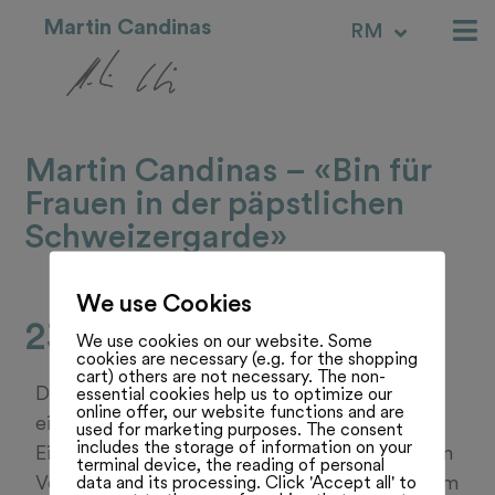
Martin Candinas
RM
IT
Martin Candinas – «Bin für
Frauen in der päpstlichen
Schweizergarde»
We use Cookies
23.06.25
We use cookies on our website. Some
cookies are necessary (e.g. for the shopping
cart) others are not necessary. The non-
Der Bündner Nationalrat Martin Candinas ist
essential cookies help us to optimize our
online offer, our website functions and are
ein vielbeschäftigter Mann: Er präsidiert das
used for marketing purposes. The consent
includes the storage of information on your
Eidgenössische Schützenfest in Chur, neu den
terminal device, the reading of personal
data and its processing. Click 'Accept all' to
Verein der Päpstlichen Schweizergarde in Rom