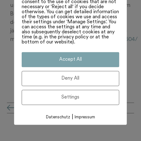
consent to the use of cookies that are not
und schaut, dass die Mineralwasserbranche im
necessary or 'Reject all' if you decide
otherwise. You can get detailed information
Bundeshaus eine Stimme hat. Zum Schluss
of the types of cookies we use and access
their settings under 'Manage Settings'. You
der Juni-Session ein Gespräch mit dem 44-
can access the settings at any time and
jährigen Spitzenpolitiker der Mitte. Hören Sie
also subsequently deselect cookies at any
time (e.g. in the privacy policy or at the
mehr:
https://www.plattformj.ch/artikel/233604/
bottom of our website).
Accept All
Deny All
Settings
all'archivio notizie
|
Datenschutz
Impressum