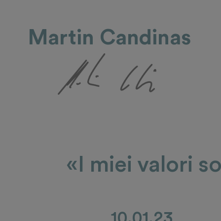
Martin Candinas
«I miei valori s
10.01.23