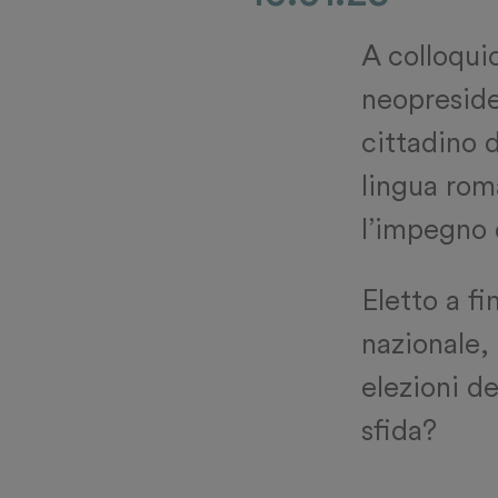
A colloqui
neopreside
cittadino d
lingua roma
l’impegno d
Eletto a f
nazionale,
elezioni de
sfida?