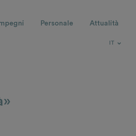
impegni
Personale
Attualità
DE
IT
RM
à»