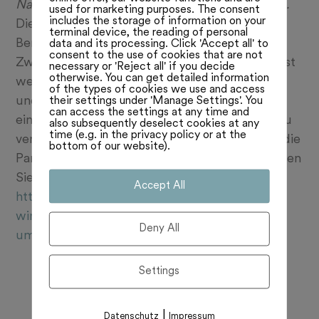
Nationalrates will dazu eine Vorlage ausarbeiten.
used for marketing purposes. The consent
includes the storage of information on your
Die Vorgaben für Hausumbauten in
terminal device, the reading of personal
Berggebieten sollen gelockert und das
data and its processing. Click 'Accept all' to
consent to the use of cookies that are not
Zweitwohnungsgesetz entsprechend angepasst
necessary or 'Reject all' if you decide
otherwise. You can get detailed information
werden. Die Kommission für Umwelt, Energie
of the types of cookies we use and access
their settings under 'Manage Settings'. You
und Raumplanung des Nationalrates will dazu
can access the settings at any time and
eine Vorlage ausarbeiten. Den Vorentwurf dazu
also subsequently deselect cookies at any
time (e.g. in the privacy policy or at the
verabschiedete sie mit 14 zu 10 Stimmen, wie die
bottom of our website).
Parlamentsdienste am Dienstag mitteilten. Lesen
Sie mehr:
Accept All
https://www.schweizerbauer.ch/politik-
wirtschaft/kommission-will-vorgaben-fuer-
Deny All
umbauten-im-berggebiet-lockern/
Settings
|
Datenschutz
Impressum