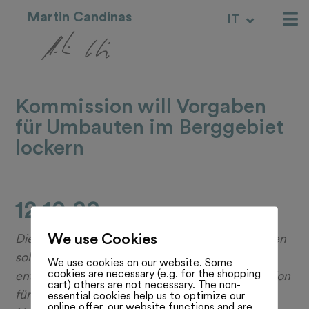
Martin Candinas
IT
RM
Kommission will Vorgaben
für Umbauten im Berggebiet
lockern
12.10.22
We use Cookies
Die Vorgaben für Hausumbauten in Berggebieten
sollen gelockert und das Zweitwohnungsgesetz
We use cookies on our website. Some
cookies are necessary (e.g. for the shopping
entsprechend angepasst werden. Die Kommission
cart) others are not necessary. The non-
für Umwelt, Energie und Raumplanung des
essential cookies help us to optimize our
online offer, our website functions and are