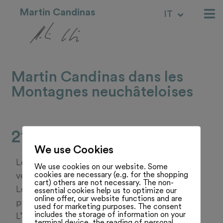
Martin Candinas
IT
RM
Martin Candinas dans les
Montagnes neuchâteloises
21.08.23
We use Cookies
Le président du Conseil national s’est rendu
We use cookies on our website. Some
cookies are necessary (e.g. for the shopping
vendredi soir à La Chaux-de-Fonds et au
cart) others are not necessary. The non-
Locle. Une visite pour constater les mesures
essential cookies help us to optimize our
online offer, our website functions and are
prises suite à la tempête du 24 juillet.
used for marketing purposes. The consent
includes the storage of information on your
L’occasion, aussi, de partager un repas à
terminal device, the reading of personal