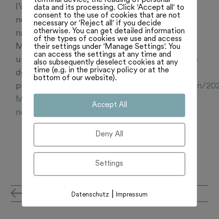
l’occasion des 175 ans de la République
data and its processing. Click 'Accept all' to
consent to the use of cookies that are not
neuchâteloise. Une délégation du Conseil
necessary or 'Reject all' if you decide
otherwise. You can get detailed information
national s’est rendue vendredi soir dans les
of the types of cookies we use and access
Montagnes neuchâteloises. Objectifs : poser
their settings under 'Manage Settings'. You
can access the settings at any time and
un regard sur le dispositif de sécurisation des
also subsequently deselect cookies at any
time (e.g. in the privacy policy or at the
dégâts suite à la tempête du 24 juillet. Lisez
bottom of our website).
plus:
https://www.rtn.ch/rtn/Actualite/Region/20
Martin-Candinas-dans-les-Montagnes-
Accept All
neuchateloises.html
Deny All
Settings
all'archivio notizie
|
Datenschutz
Impressum