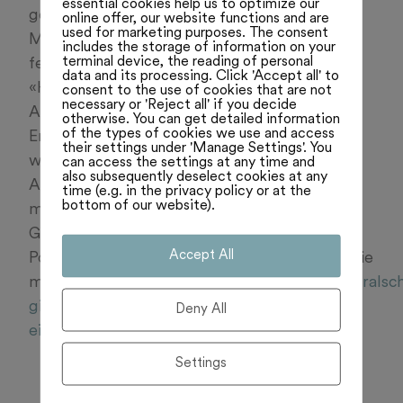
essential cookies help us to optimize our
geschäftiges Treiben. Zahlreiche
online offer, our website functions and are
used for marketing purposes. The consent
Mitarbeitende wuselten durch den kürzlich
includes the storage of information on your
terminal device, the reading of personal
fertiggestellten Neubau des Museums, das
data and its processing. Click 'Accept all' to
«House of Energy». Neben einer gewissen
consent to the use of cookies that are not
necessary or 'Reject all' if you decide
Anspannung lag auch eine freudige
otherwise. You can get detailed information
of the types of cookies we use and access
Erwartung in der Luft. Denn am Montag
their settings under 'Manage Settings'. You
wurde das Gebäude mitsamt der neuen
can access the settings at any time and
also subsequently deselect cookies at any
Ausstellung «Experience Energy!» eröffnet –
time (e.g. in the privacy policy or at the
bottom of our website).
mit dabei waren mehrere Hundert geladene
Gäste, ein Schaulaufen illustrer Namen aus
Accept All
Politik, Wirtschaft und Wissenschaft. Lesen Sie
mehr:
https://www.bote.ch/nachrichten/zentralsc
gibt-der-energiewende-im-house-of-energy-
Deny All
eine-grosse-buehne-art-1472865
Settings