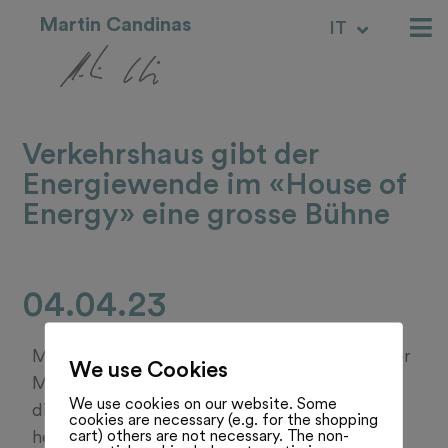
Martin Candinas
IT
RM
Verkehrshaus gibt der
Energiewende im «House of
Energy» eine grosse Bühne
04.04.23
Mit einer neuen Ausstellung will das Luzerner
We use Cookies
Museum einen Beitrag zur Debatte rund um
We use cookies on our website. Some
die Energiewende leisten. Kurz vor 9 Uhr
cookies are necessary (e.g. for the shopping
cart) others are not necessary. The non-
herrschte im Verkehrshaus der Schweiz ein