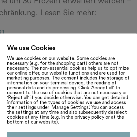
he um 30 Prozent erweitert werden –
chränkung. Lesen Sie mehr:
21
We use Cookies
We use cookies on our website. Some cookies are
necessary (e.g. for the shopping cart) others are not
necessary. The non-essential cookies help us to optimize
our online offer, our website functions and are used for
marketing purposes. The consent includes the storage of
information on your terminal device, the reading of
personal data and its processing. Click 'Accept all' to
consent to the use of cookies that are not necessary or
'Reject all' if you decide otherwise. You can get detailed
information of the types of cookies we use and access
their settings under 'Manage Settings'. You can access
the settings at any time and also subsequently deselect
cookies at any time (e.g. in the privacy policy or at the
bottom of our website).