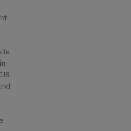
ht
ile
in
018
und
e