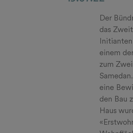
Der Bündn
das Zwei
Initiante
einem der
zum Zwei
Samedan.
eine Bewi
den Bau z
Haus wur
«Erstwohn