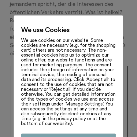
jemandem spricht, der die Interessen des
öffentlichen Verkehrs vertritt. Was ist heikel?
Rot-grüne Politiker setzten sich bisher stets
für die Förderung des öffentlichen Verkehrs
We use Cookies
ein. Nun wollen rot-grüne Politiker in grossen
We use cookies on our website. Some
Schweizer Städten flächendeckend Tempo 30
cookies are necessary (e.g. for the shopping
cart) others are not necessary. The non-
einführen. Lesen Sie mehr:
essential cookies help us to optimize our
online offer, our website functions and are
used for marketing purposes. The consent
includes the storage of information on your
terminal device, the reading of personal
data and its processing. Click 'Accept all' to
consent to the use of cookies that are not
necessary or 'Reject all' if you decide
otherwise. You can get detailed information
of the types of cookies we use and access
their settings under 'Manage Settings'. You
can access the settings at any time and
also subsequently deselect cookies at any
time (e.g. in the privacy policy or at the
bottom of our website).