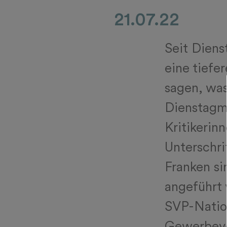
21.07.22
Seit Diens
eine tiefe
sagen, wa
Dienstagmi
Kritikerinn
Unterschri
Franken si
angeführt
SVP-Natio