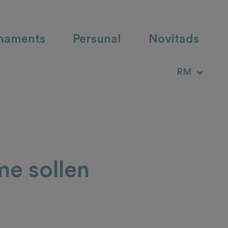
haments
Persunal
Novitads
DE
RM
IT
me sollen