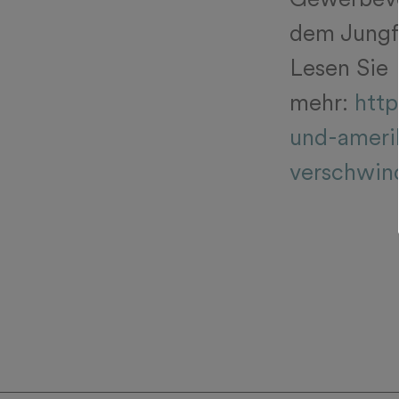
Gewerbeve
dem Jungfr
Lesen Sie
mehr:
htt
und-ameri
verschwin