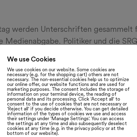
tag werden Unterschriften gesammelt 
re Medienabgabe. Politiker und die SR
s sich damit verändern würde. Am
We use Cookies
ttag lancierte eine Gruppe von SRG-
We use cookies on our website. Some cookies are
necessary (e.g. for the shopping cart) others are not
en und -Kritikern die
necessary. The non-essential cookies help us to optimize
our online offer, our website functions and are used for
ftensammlung für die Initiative «200
marketing purposes. The consent includes the storage of
information on your terminal device, the reading of
personal data and its processing. Click 'Accept all' to
nd genug». Das Initiativ-Komitee wird
consent to the use of cookies that are not necessary or
'Reject all' if you decide otherwise. You can get detailed
 von SVP-Präsident Marco Chiesa, den
information of the types of cookies we use and access
their settings under 'Manage Settings'. You can access
the settings at any time and also subsequently deselect
nalräten Gregor Rutz und Thomas Matt
cookies at any time (e.g. in the privacy policy or at the
bottom of our website).