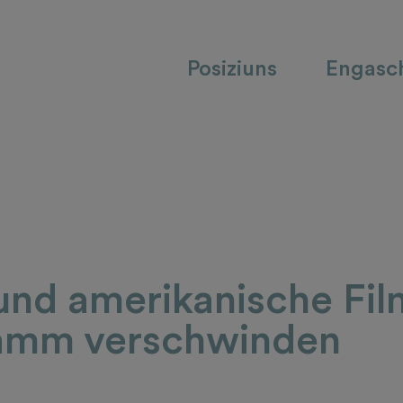
Posiziuns
Engasc
nd amerikanische Fil
amm verschwinden