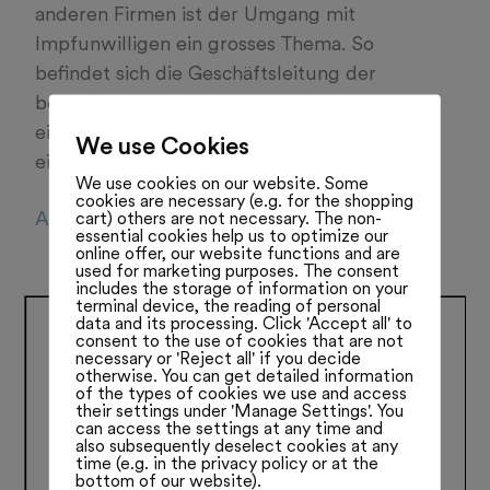
anderen Firmen ist der Umgang mit
Impfunwilligen ein grosses Thema. So
befindet sich die Geschäftsleitung der
bekannten Aargauer Confiserie Brändli nach
eigenen Aussagen in
We use Cookies
einem Dilemma. Lesen Sie mehr:
We use cookies on our website. Some
cookies are necessary (e.g. for the shopping
AG270721
cart) others are not necessary. The non-
essential cookies help us to optimize our
online offer, our website functions and are
used for marketing purposes. The consent
includes the storage of information on your
terminal device, the reading of personal
data and its processing. Click 'Accept all' to
consent to the use of cookies that are not
necessary or 'Reject all' if you decide
otherwise. You can get detailed information
of the types of cookies we use and access
their settings under 'Manage Settings'. You
can access the settings at any time and
also subsequently deselect cookies at any
time (e.g. in the privacy policy or at the
bottom of our website).