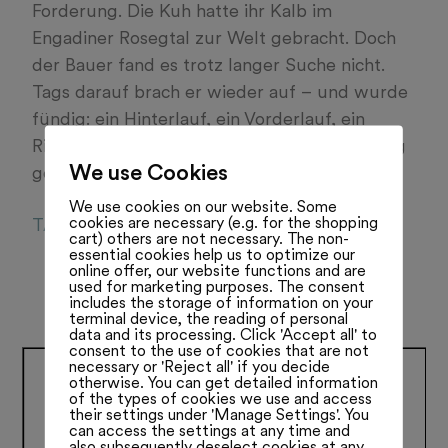
Forderung. Die Kuh hatte ihr Kalb im
Engadiner Rosegtal zur Welt gebracht. Doch
der Bauer fand es trotz langer Suche nicht.
Tags darauf brach er wieder auf – und wurde
fündig: ein Hinterlauf, ein Vorderlauf, ein
Rippenstück. Mehr hatte der Wolf nicht übrig
We use Cookies
gelassen. Lesen Sie mehr:
We use cookies on our website. Some
cookies are necessary (e.g. for the shopping
TA030321
cart) others are not necessary. The non-
essential cookies help us to optimize our
online offer, our website functions and are
used for marketing purposes. The consent
includes the storage of information on your
terminal device, the reading of personal
data and its processing. Click 'Accept all' to
consent to the use of cookies that are not
necessary or 'Reject all' if you decide
otherwise. You can get detailed information
of the types of cookies we use and access
their settings under 'Manage Settings'. You
can access the settings at any time and
also subsequently deselect cookies at any