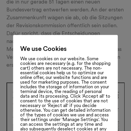
die in nur gerade 51 Tagen einen neuen
Bundesvertrag entwerfen werden. An der ersten
Zusammenkunft wägen sie ab, ob die Sitzungen
der Revisionskommission öffentlich sein sollen.
Dafür spricht, dass die Entscheidungen
nachvollziehbar sind, der öffentlichen
We use Cookies
Meinungsbildung dienen, die Akzeptanz für das
Verfassungsprojekt erhöhen und Indiskretionen
We use cookies on our website. Some
cookies are necessary (e.g. for the shopping
erschweren. Lesen Sie mehr:
cart) others are not necessary. The non-
essential cookies help us to optimize our
online offer, our website functions and are
used for marketing purposes. The consent
includes the storage of information on your
terminal device, the reading of personal
data and its processing. Click 'Accept all' to
consent to the use of cookies that are not
necessary or 'Reject all' if you decide
otherwise. You can get detailed information
of the types of cookies we use and access
their settings under 'Manage Settings'. You
can access the settings at any time and
also subsequently deselect cookies at any