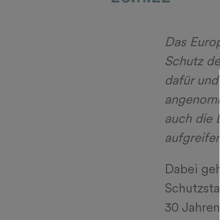
Das Europ
Schutz de
dafür und
angenomme
auch die
aufgreifen
Dabei geh
Schutzsta
30 Jahren