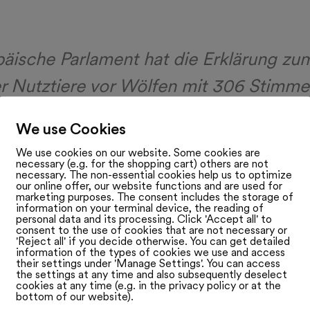
äische Parlament hat die Erklärung zu
r Nutztiere vor Wölfen mit 306 Stimm
 225 Stimmen dagegen mehrheitlich
We use Cookies
n. Sowohl die EU-Mitgliedstaaten al
We use cookies on our website. Some cookies are
necessary (e.g. for the shopping cart) others are not
 EU-Kommission müssen nun das Them
necessary. The non-essential cookies help us to optimize
our online offer, our website functions and are used for
.
marketing purposes. The consent includes the storage of
information on your terminal device, the reading of
personal data and its processing. Click 'Accept all' to
consent to the use of cookies that are not necessary or
t es vor allem um eine Neubewertung 
'Reject all' if you decide otherwise. You can get detailed
information of the types of cookies we use and access
tus des Grossraubtieres, der seit mehr 
their settings under 'Manage Settings'. You can access
the settings at any time and also subsequently deselect
cookies at any time (e.g. in the privacy policy or at the
 unverändert in der Flora-Fauna-Habita
bottom of our website).