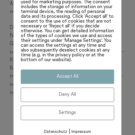
used for marketing purposes. The consent
Mitgliedstaaten als auch die EU-Kommission
includes the storage of information on your
terminal device, the reading of personal
müssen nun das Thema aufgreifen.
data and its processing. Click 'Accept all' to
consent to the use of cookies that are not
necessary or 'Reject all' if you decide
Dabei geht es vor allem um eine
otherwise. You can get detailed information
Neubewertung des Schutzstatus des
of the types of cookies we use and access
their settings under 'Manage Settings'. You
Grossraubtieres, der seit mehr als 30 Jahren
can access the settings at any time and
also subsequently deselect cookies at any
unverändert in der Flora-Fauna-Habitat-(FFH)-
time (e.g. in the privacy policy or at the
bottom of our website).
Richtlinie festgeschrieben ist, und eine
Bejagung von Wölfen verbietet. Lesen Sie
mehr:
https://www.schweizerbauer.ch/politik-
Accept All
wirtschaft/international/eu-parlament-will-
wolfsschutz-senken/
Deny All
Settings
|
Datenschutz
Impressum