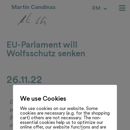
Martin Candinas
RM
IT
EU-Parlament will
Wolfsschutz senken
26.11.22
We use Cookies
Das Europäische Parlament hat die Erklärung
We use cookies on our website. Some
zum Schutz der Nutztiere vor Wölfen mit 306
cookies are necessary (e.g. for the shopping
Stimmen dafür und 225 Stimmen dagegen
cart) others are not necessary. The non-
essential cookies help us to optimize our
mehrheitlich angenommen. Sowohl die EU-
online offer, our website functions and are